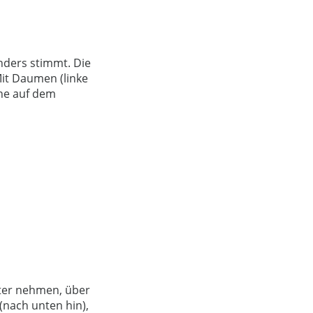
nders stimmt. Die
Mit Daumen (linke
rne auf dem
lter nehmen, über
(nach unten hin),