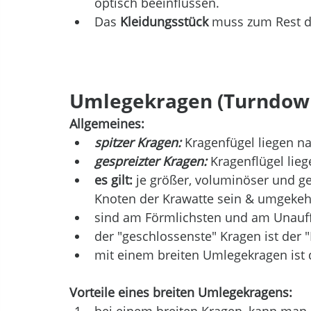
optisch beeinflussen. 
Das 
Kleidungsstück
 muss zum Rest d
Umlegekragen (Turndown
Allgemeines:
spitzer Kragen:
 Kragenfügel liegen n
gespreizter Kragen:
 Kragenflügel lie
es gilt:
 je größer, voluminöser und ge
Knoten der Krawatte sein & umgekehr
sind am Förmlichsten und am Unauff
der "geschlossenste" Kragen ist der
mit einem breiten Umlegekragen ist
Vorteile eines breiten Umlegekragens:
bei einem breiten Kragen, kann man 