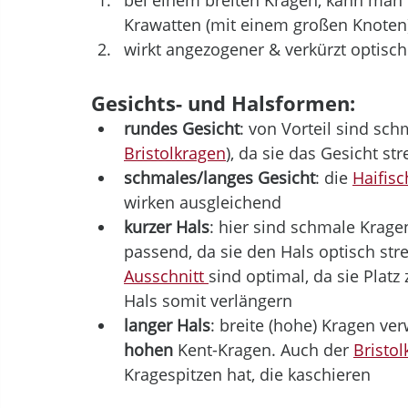
Krawatten (mit einem großen Knoten)
wirkt angezogener & verkürzt optisch
Gesichts- und Halsformen:
rundes Gesicht
: von Vorteil sind schm
Bristolkragen
), da sie das Gesicht st
schmales/langes Gesicht
: die 
Haifis
wirken ausgleichend
kurzer Hals
: hier sind schmale Krage
passend, da sie den Hals optisch str
Ausschnitt 
sind optimal, da sie Plat
Hals somit verlängern
langer Hals
: breite (hohe) Kragen ve
hohen
 Kent-Kragen. Auch der 
Bristo
Kragespitzen hat, die kaschieren