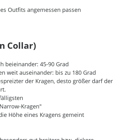
es Outfits angemessen passen
 Collar)
ah beieinander: 45-90 Grad
gen weit auseinander: bis zu 180 Grad
spreizter der Kragen, desto größer darf der 
t. 
älligsten
 "Narrow-Kragen"
 die Höhe eines Kragens gemeint
besonders gut breitere bzw. dickere 