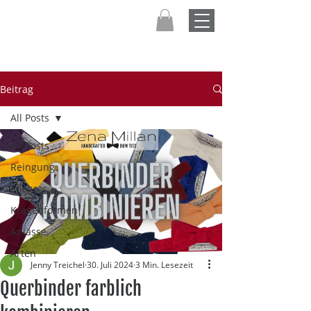
Beitrag
All Posts
All Posts
Reingung
Pflege
Kragenformen
Anlässe
Arten
Jenny Treichel
30. Juli 2024
3 Min. Lesezeit
Querbinder farblich