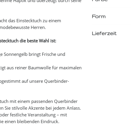
nehme Haptik und überzeugt durch seine
Hellblau Sketchblau
Form
Bitte beachten Sie, dass 
acht das Einstecktuch zu einem
Monitoreinstellungen zu
r modebewusste Herren.
Quadratisch
Original kommen kann.
Lieferzeit
ecktuch die beste Wahl ist:
2-4 Werktage bis zum Ver
ge Sonnengelb bringt Frische und
igt aus reiner Baumwolle für maximalen
bgestimmt auf unsere Querbinder-
ktuch mit einem passenden Querbinder
n Sie stilvolle Akzente bei jedem Anlass.
der festliche Veranstaltung – mit
ie einen bleibenden Eindruck.