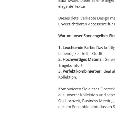
Baumwolle, bietet es eine ange
elegante Textur.
Dieses detailverliebte Design m
unverzichtbaren Accessoire fü
Warum unser Sonnengelbes Einst
1. Leuchtende Farbe:
Das kräfti
Lebendigkeit in Ihr Outfit.
2. Hochwertiges Material:
Gefert
Tragekomfort.
3.
Perfekt kombinierbar:
Ideal a
Kollektion.
Kombinieren Sie dieses Einstec
aus unserer Kollektion und setze
Ob Hochzeit, Business-Meeting o
diesem Ensemble hinterlassen S