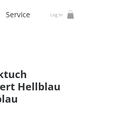
Service
Log In
ktuch
iert Hellblau
blau
Preis