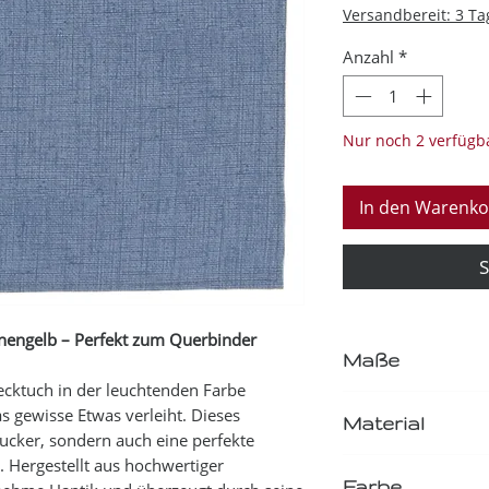
Versandbereit: 3 Ta
Anzahl
*
Nur noch 2 verfügb
In den Warenko
S
nnengelb – Perfekt zum Querbinder
Maße
tecktuch in der leuchtenden Farbe
29,5x29,5cm
s gewisse Etwas verleiht. Dieses
Material
gucker, sondern auch eine perfekte
 Hergestellt aus hochwertiger
100% Baumwolle
Farbe