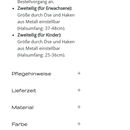
Bestellvorgang an.
Zweiteilig (für Erwachsene):
Größe durch Öse und Haken
aus Metall einstellbar
(Halsumfang: 37-48cm).
Zweiteilig (für Kinder):
Größe durch Öse und Haken
aus Metall einstellbar
(Halsumfang: 25-36cm).
Pflegehinweise
Querbinder aus Baumwolle sind stilvolle
Lieferzeit
Accessoires, die besondere Pflege benötigen,
um lange schön zu bleiben. Hier sind einige
2-4 Tage bis zum Versand
wichtige Pflegehinweise:
Material
100% Baumwolle
Reinigung:
Querbinder aus Baumwolle sollten
Farbe
vorzugsweise per Hand gewaschen werden.