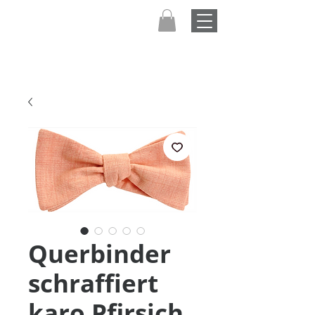
Querbinder
schraffiert
karo Pfirsich